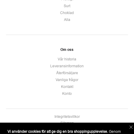
Surt
Choklad
Alla
Om oss
Vår historia
Leveransinformation
Återförsäljare
Vanliga frågor
Kontakt
Konto
Integritetsvillkor
Sitemap
Allmänna villkor
Vi använder cookies för att ge dig en bra shoppingupplevelse.
Genom